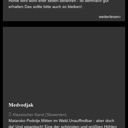
Höhle wird wohl eher selten befahren - ist demnach gut
erhalten.Das sollte bitte auch so bleiben!.
weiterlesen
Medvedjak
Klassischer Karst (Slowenien)
Matarsko Podolje.Mitten im Wald.Unauffindbar - aber doch
da! Und gigantisch! Eine der schönsten und größten Höhlen