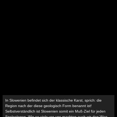
In Slowenien befindet sich der klassische Karst, sprich: die
Region nach der diese geologisch Form benannt ist!
Selbstverständlich ist Slowenien somit ein Muß-Ziel für jeden
Speleologen. Wie so viele vor uns machten auch wir den Weg